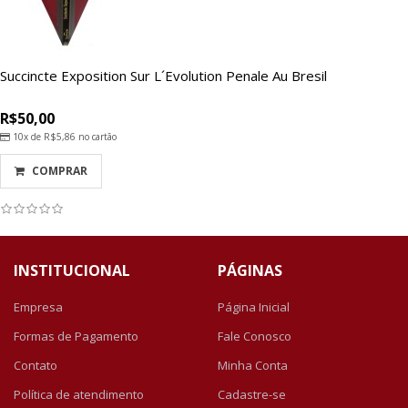
Succincte Exposition Sur L´Evolution Penale Au Bresil
R$50,00
10x de
R$5,86
no cartão
COMPRAR
INSTITUCIONAL
PÁGINAS
Empresa
Página Inicial
Formas de Pagamento
Fale Conosco
Contato
Minha Conta
Política de atendimento
Cadastre-se