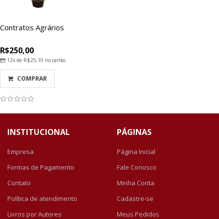
Contratos Agrários
R$250,00
12x de
R$25,10
no cartão
COMPRAR
INSTITUCIONAL
PÁGINAS
Empresa
Página Inicial
Formas de Pagamento
Fale Conosco
Contato
Minha Conta
Política de atendimento
Cadastre-se
Livros por Autores
Meus Pedidos