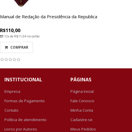
Manual de Redação da Presidência da Republica
R$110,00
12x de
R$11,04
no cartão
COMPRAR
INSTITUCIONAL
PÁGINAS
Empresa
Página Inicial
Formas de Pagamento
Fale Conosco
Contato
Minha Conta
Política de atendimento
Cadastre-se
Livros por Autores
Meus Pedidos