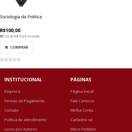
Sociologia da Politica
R$100,00
12x de
R$10,04
no cartão
COMPRAR
INSTITUCIONAL
PÁGINAS
Empresa
Página Inicial
Formas de Pagamento
Fale Conosco
Contato
Minha Conta
Política de atendimento
Cadastre-se
Livros por Autores
Meus Pedidos