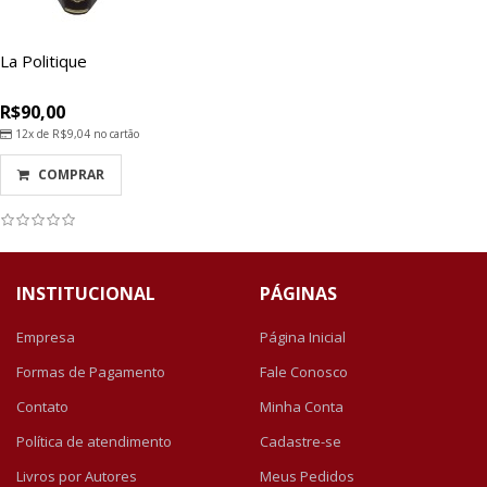
La Politique
R$90,00
12x de
R$9,04
no cartão
COMPRAR
INSTITUCIONAL
PÁGINAS
Empresa
Página Inicial
Formas de Pagamento
Fale Conosco
Contato
Minha Conta
Política de atendimento
Cadastre-se
Livros por Autores
Meus Pedidos