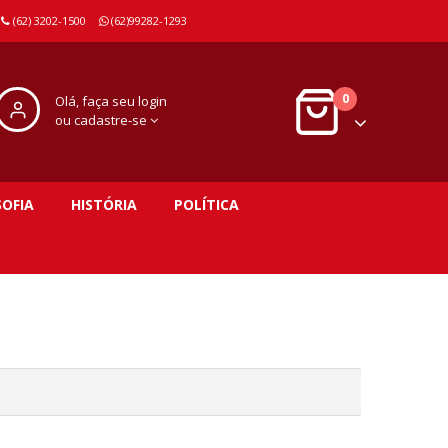
(62) 3202-1500
(62)99282-1293
0
Olá, faça seu login
ou cadastre-se
SOFIA
HISTÓRIA
POLÍTICA