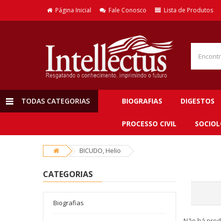
Página Inicial
Fale Conosco
Lista de Produtos
TODAS CATEGORIAS
BIOGRAFIAS
DIGESTOS
PROCESSO CIVIL
SOCIOL
BICUDO, Helio
CATEGORIAS
Biografias
Não há prod