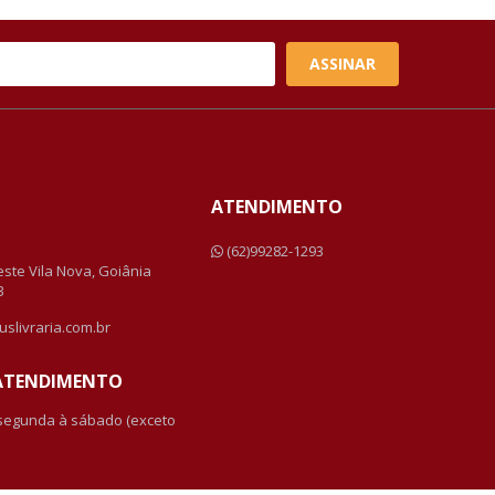
ASSINAR
ATENDIMENTO
a
(62)99282-1293
Leste Vila Nova, Goiânia
3
uslivraria.com.br
 ATENDIMENTO
 segunda à sábado (exceto