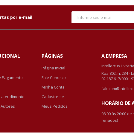
rtas por e-mail
UCIONAL
PÁGINAS
A EMPRESA
Intellectus Livrari
Página Inicial
Rua 802, n. 234 - 
e Pagamento
Fale Conosco
02.187.617/0001-9
Minha Conta
falecom@intellect
de atendimento
Cadastre-se
HORÁRIO DE
r Autores
Meus Pedidos
08:00 às 20:00 de
feriados)