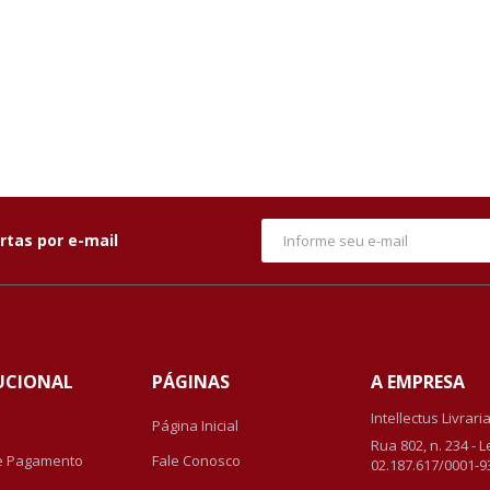
rtas por e-mail
UCIONAL
PÁGINAS
A EMPRESA
Intellectus Livrari
Página Inicial
Rua 802, n. 234 - 
e Pagamento
Fale Conosco
02.187.617/0001-9