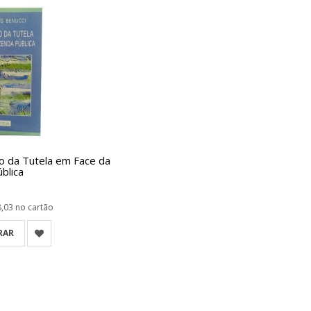
o da Tutela em Face da
blica
8,03
no cartão
RAR