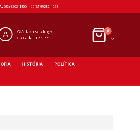
(62) 3202-1500
(62)99282-1293
0
Olá, faça seu login
ou cadastre-se
SOFIA
HISTÓRIA
POLÍTICA