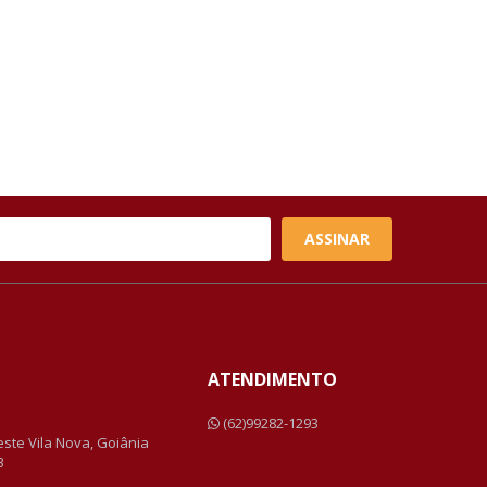
ASSINAR
ATENDIMENTO
a
(62)99282-1293
Leste Vila Nova, Goiânia
3