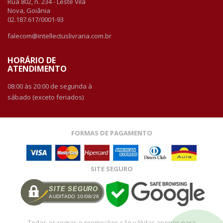
Rua 802, n. 234 - Leste Vila
Nova, Goiânia
02.187.617/0001-93
falecom@intellectuslivraria.com.br
HORÁRIO DE
ATENDIMENTO
08:00 às 20:00 de segunda à
sábado (exceto feriados)
FORMAS DE PAGAMENTO
SITE SEGURO
SITE SEGURO
AUDITADO 10/08/26
Todas as regras e promoções são válidas apenas para