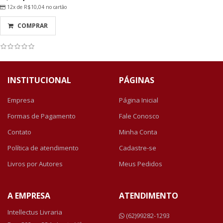
12x de
R$10,04
no cartão
COMPRAR
INSTITUCIONAL
PÁGINAS
Empresa
Página Inicial
Formas de Pagamento
Fale Conosco
Contato
Minha Conta
Política de atendimento
Cadastre-se
Livros por Autores
Meus Pedidos
A EMPRESA
ATENDIMENTO
Intellectus Livraria
(62)99282-1293