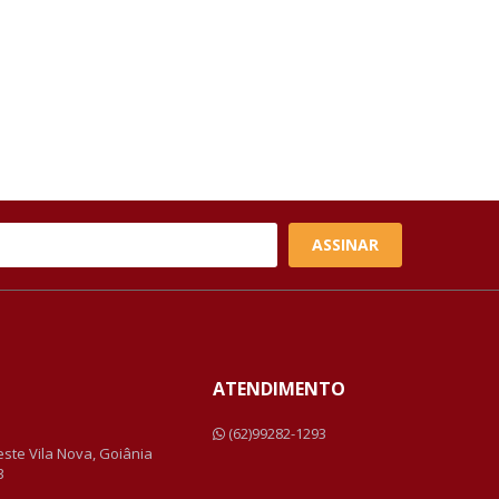
ASSINAR
ATENDIMENTO
a
(62)99282-1293
Leste Vila Nova, Goiânia
3