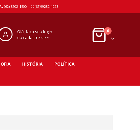
(62) 3202-1500
(62)99282-1293
0
Olá, faça seu login
ou cadastre-se
SOFIA
HISTÓRIA
POLÍTICA