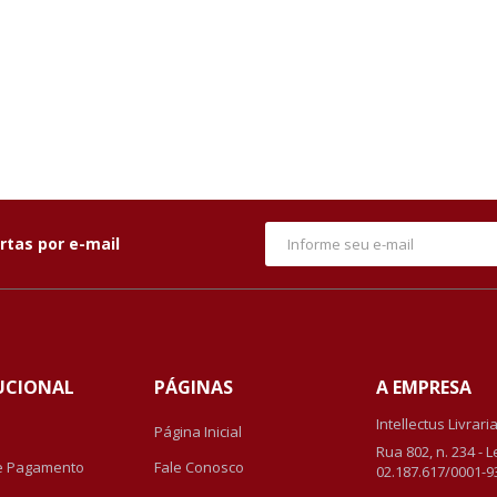
rtas por e-mail
UCIONAL
PÁGINAS
A EMPRESA
Intellectus Livrari
Página Inicial
Rua 802, n. 234 - 
e Pagamento
Fale Conosco
02.187.617/0001-9