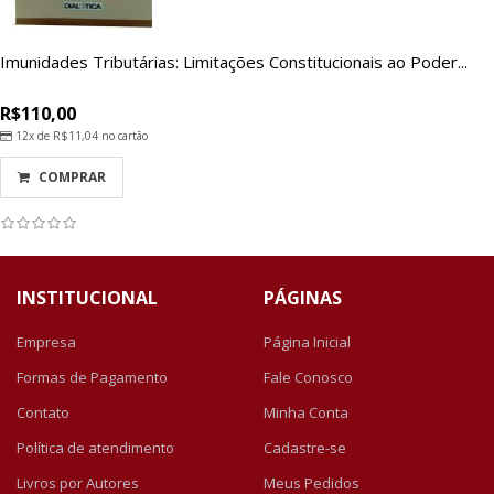
Imunidades Tributárias: Limitações Constitucionais ao Poder...
R$110,00
12x de
R$11,04
no cartão
COMPRAR
INSTITUCIONAL
PÁGINAS
Empresa
Página Inicial
Formas de Pagamento
Fale Conosco
Contato
Minha Conta
Política de atendimento
Cadastre-se
Livros por Autores
Meus Pedidos