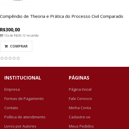
Compêndio de Theoria e Prática do Processo Civil Comparado
R$300,00
12x de
R$30,12
no cartão
COMPRAR
INSTITUCIONAL
PÁGINAS
Empresa
Página Inicial
Formas de Pagamento
Fale Conosco
Contato
Minha Conta
Política de atendimento
Cadastre-se
Livros por Autores
Meus Pedidos