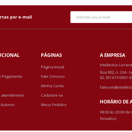
rtas por e-mail
UCIONAL
PÁGINAS
A EMPRESA
Intellectus Livrari
Página Inicial
Rua 802, n. 234 - 
e Pagamento
Fale Conosco
02.187.617/0001-9
Minha Conta
falecom@intellect
de atendimento
Cadastre-se
HORÁRIO DE
r Autores
Meus Pedidos
08:00 às 20:00 de
feriados)