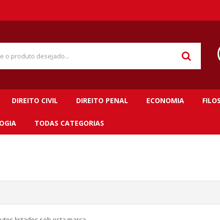
DIREITO CIVIL
DIREITO PENAL
ECONOMIA
FILO
OGIA
TODAS CATEGORIAS
utos listados sob esta marca.