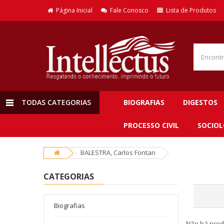
Página Inicial
Fale Conosco
Lista de Produtos
TODAS CATEGORIAS
BIOGRAFIAS
DIGESTOS
PROCESSO CIVIL
SOCIOL
BALESTRA, Carlos Fontan
CATEGORIAS
Biografias
Não há prod