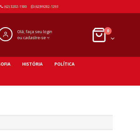
(62) 3202-1500
(62)99282-1293
0
Olá, faça seu login
ou cadastre-se
SOFIA
HISTÓRIA
POLÍTICA