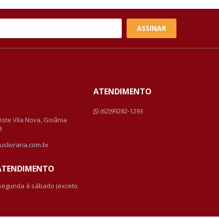
ASSINAR
ATENDIMENTO
a
(62)99282-1293
Leste Vila Nova, Goiânia
3
uslivraria.com.br
 ATENDIMENTO
 segunda à sábado (exceto