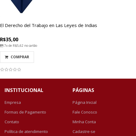
El Derecho del Trabajo en Las Leyes de Indias
R$35,00
7x de
R$5,62
no cartão
COMPRAR
INSTITUCIONAL
PÁGINAS
Empresa
Página Inicial
Formas de Pagamento
Fale Conosco
Contato
Minha Conta
Política de atendimento
Cadastre-se