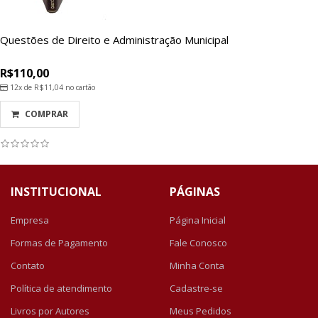
Questões de Direito e Administração Municipal
R$110,00
12x de
R$11,04
no cartão
COMPRAR
INSTITUCIONAL
PÁGINAS
Empresa
Página Inicial
Formas de Pagamento
Fale Conosco
Contato
Minha Conta
Política de atendimento
Cadastre-se
Livros por Autores
Meus Pedidos