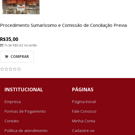
Procedimento Sumaríssimo e Comissão de Conciliação Previa
R$35,00
7x de
R$5,62
no cartão
COMPRAR
INSTITUCIONAL
PÁGINAS
Empresa
Página Inicial
Formas de Pagamento
Fale Conosco
Contato
Minha Conta
Política de atendimento
Cadastre-se