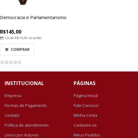
Democracia e Parlamentarismo
R$145,00
12x de
R$14,56
no cartão
COMPRAR
INSTITUCIONAL
PÁGINAS
Empresa
Página Inicial
Formas de Pagamento
Fale Conosco
Contato
Minha Conta
Política de atendimento
Cadastre-se
Livros por Autores
Meus Pedidos