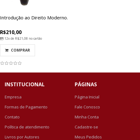
Introdução ao Direito Moderno.
R$210,00
12x de
R$21,08
no cartão
COMPRAR
INSTITUCIONAL
PÁGINAS
Empresa
Página Inicial
Formas de Pagamento
Fale Conosco
Contato
Minha Conta
Política de atendimento
Cadastre-se
Livros por Autores
Meus Pedidos