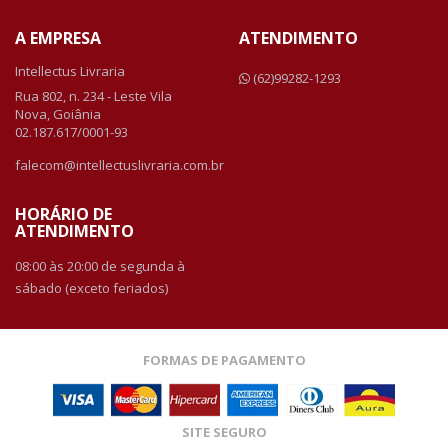
A EMPRESA
ATENDIMENTO
Intellectus Livraria
(62)99282-1293
Rua 802, n. 234 - Leste Vila
Nova, Goiânia
02.187.617/0001-93
falecom@intellectuslivraria.com.br
HORÁRIO DE
ATENDIMENTO
08:00 às 20:00 de segunda à
sábado (exceto feriados)
FORMAS DE PAGAMENTO
SITE SEGURO