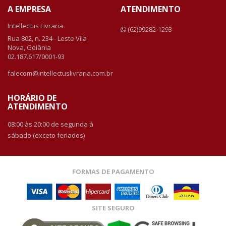
A EMPRESA
ATENDIMENTO
Intellectus Livraria
(62)99282-1293
Rua 802, n. 234 - Leste Vila
Nova, Goiânia
02.187.617/0001-93
falecom@intellectuslivraria.com.br
HORÁRIO DE
ATENDIMENTO
08:00 às 20:00 de segunda à
sábado (exceto feriados)
FORMAS DE PAGAMENTO
SITE SEGURO