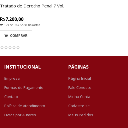
Tratado de Derecho Penal 7 Vol.
R$7.200,00
12x de
R$722,88
no cartão
COMPRAR
INSTITUCIONAL
PÁGINAS
Empresa
Página Inicial
Formas de Pagamento
Fale Conosco
Contato
Minha Conta
Política de atendimento
Cadastre-se
Livros por Autores
Meus Pedidos