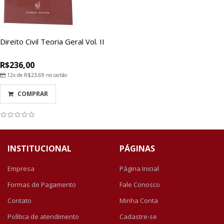
Direito Civil Teoria Geral Vol. II
R$236,00
12x de
R$23,69
no cartão
COMPRAR
INSTITUCIONAL
PÁGINAS
Empresa
Página Inicial
Formas de Pagamento
Fale Conosco
Contato
Minha Conta
Política de atendimento
Cadastre-se