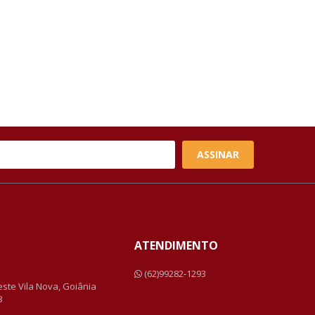
ASSINAR
ATENDIMENTO
a
(62)99282-1293
Leste Vila Nova, Goiânia
3