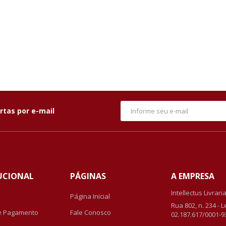
rtas por e-mail
UCIONAL
PÁGINAS
A EMPRESA
Intellectus Livrari
Página Inicial
Rua 802, n. 234 - 
e Pagamento
Fale Conosco
02.187.617/0001-9