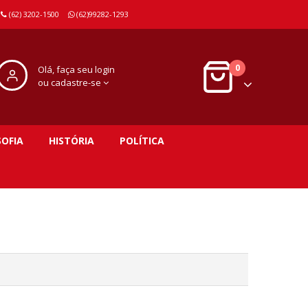
(62) 3202-1500
(62)99282-1293
0
Olá, faça seu login
ou cadastre-se
SOFIA
HISTÓRIA
POLÍTICA