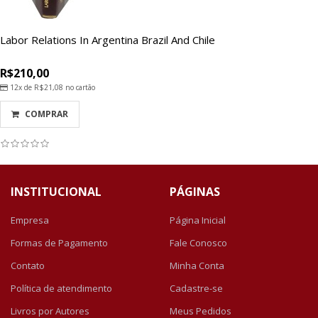
Labor Relations In Argentina Brazil And Chile
R$210,00
12x de
R$21,08
no cartão
COMPRAR
INSTITUCIONAL
PÁGINAS
Empresa
Página Inicial
Formas de Pagamento
Fale Conosco
Contato
Minha Conta
Política de atendimento
Cadastre-se
Livros por Autores
Meus Pedidos