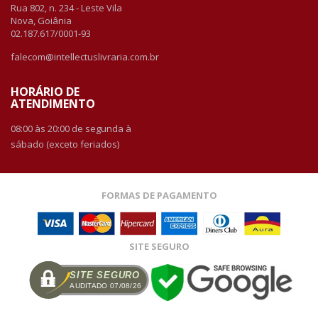
Rua 802, n. 234 - Leste Vila
Nova, Goiânia
02.187.617/0001-93
falecom@intellectuslivraria.com.br
HORÁRIO DE
ATENDIMENTO
08:00 às 20:00 de segunda à
sábado (exceto feriados)
FORMAS DE PAGAMENTO
SITE SEGURO
SITE SEGURO
AUDITADO 07/08/26