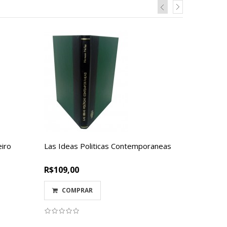
eiro
Las Ideas Politicas Contemporaneas
1988 - 
Constitu
R$109,00
R$66,80
COMPRAR
COM