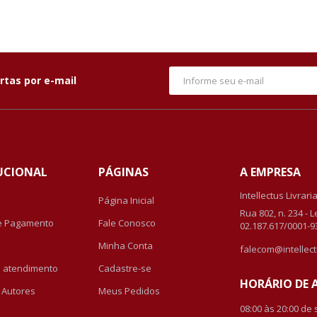
rtas por e-mail
UCIONAL
PÁGINAS
A EMPRESA
Intellectus Livrari
Página Inicial
Rua 802, n. 234 - 
e Pagamento
Fale Conosco
02.187.617/0001-9
Minha Conta
falecom@intellect
de atendimento
Cadastre-se
HORÁRIO DE
r Autores
Meus Pedidos
08:00 às 20:00 de