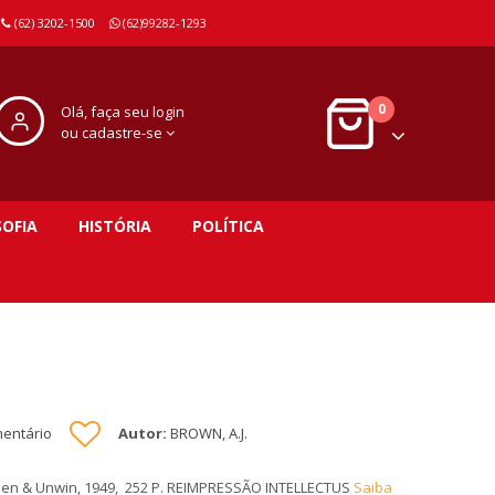
(62) 3202-1500
(62)99282-1293
0
Olá, faça seu login
ou cadastre-se
SOFIA
HISTÓRIA
POLÍTICA
mentário
Autor:
BROWN, A.J.
llen & Unwin, 1949, 252 P. REIMPRESSÃO INTELLECTUS
Saiba