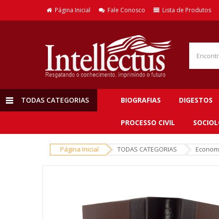
Página Inicial
Fale Conosco
Lista de Produtos
TODAS CATEGORIAS
BIOGRAFIAS
DIGESTOS
PROCESSO CIVIL
SOCIOL
Página Inicial
TODAS CATEGORIAS
Economi