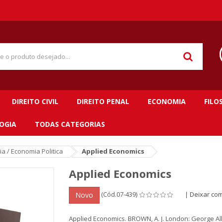
DIREITO CIVIL
DIREITO PENAL
ECONOMIA
FILO
OGIA
TODAS CATEGORIAS
a / Economia Politica
Applied Economics
Applied Economics
(Cód.07-439)
|
Deixar co
Novo
Applied Economics. BROWN, A. J. London: George A