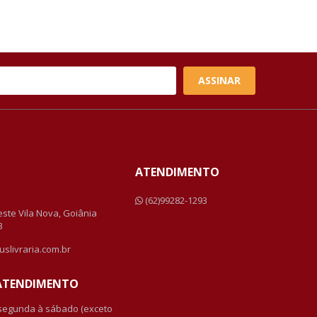
ASSINAR
ATENDIMENTO
a
(62)99282-1293
Leste Vila Nova, Goiânia
3
uslivraria.com.br
 ATENDIMENTO
 segunda à sábado (exceto